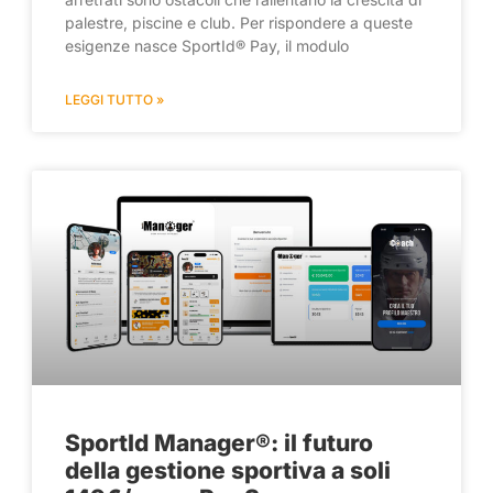
palestre, piscine e club. Per rispondere a queste
esigenze nasce SportId® Pay, il modulo
LEGGI TUTTO »
SportId Manager®: il futuro
della gestione sportiva a soli