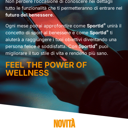
Non perdere l’occasione di conoscere nei dettagli
tutto le funzionalità che ti permetteranno di entrare nel
futuro del benessere
.
®
Ogni mese potrai approfondire come
SportId
unirà il
®
concetto di sport al benessere e come
SportId
ti
aiuterà a raggiungere i tuoi obiettivi diventando una
®
persona felice e soddisfatta. Con
SportId
puoi
migliorare il tuo stile di vita e renderlo più sano.
FEEL THE POWER OF
WELLNESS
NOVITÀ