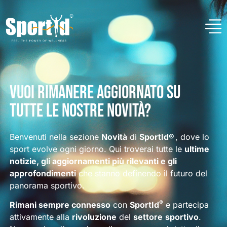
Vuoi rimanere aggiornato su
tutte le nostre novità?
Benvenuti nella sezione
Novità
di
SportId®
, dove lo
sport evolve ogni giorno. Qui troverai tutte le
ultime
notizie, gli aggiornamenti più rilevanti e gli
approfondimenti
che stanno definendo il futuro del
panorama sportivo.
®
Rimani sempre connesso
con
SportId
e partecipa
attivamente alla
rivoluzione
del
settore
sportivo
.