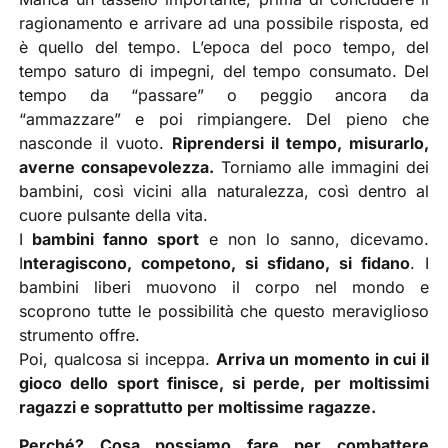
ragionamento e arrivare ad una possibile risposta, ed
è quello del tempo. L’epoca del poco tempo, del
tempo saturo di impegni, del tempo consumato. Del
tempo da “passare” o peggio ancora da
“ammazzare” e poi rimpiangere. Del pieno che
nasconde il vuoto.
Riprendersi il tempo, misurarlo,
averne consapevolezza.
Torniamo alle immagini dei
bambini, così vicini alla naturalezza, così dentro al
cuore pulsante della vita.
I
bambini fanno sport
e non lo sanno, dicevamo.
I
nteragiscono, competono, si sfidano, si fidano
. I
bambini liberi muovono il corpo nel mondo e
scoprono tutte le possibilità che questo meraviglioso
strumento offre.
Poi, qualcosa si inceppa.
Arriva un momento in cui il
gioco dello sport finisce, si perde, per moltissimi
ragazzi e soprattutto per moltissime ragazze.
Perché? Cosa possiamo fare per combattere