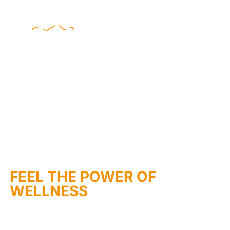
Ora tocca a te!
Insieme ce la possiamo fare.
Partecipa alla più grande
rivoluzione sportiva.
FEEL THE POWER OF
WELLNESS
Abbiamo bisogno di te, sei pronto a fare un passo
decisivo verso il futuro dello sport?
Con
SportId®
, la tua passione per lo sport si fonde