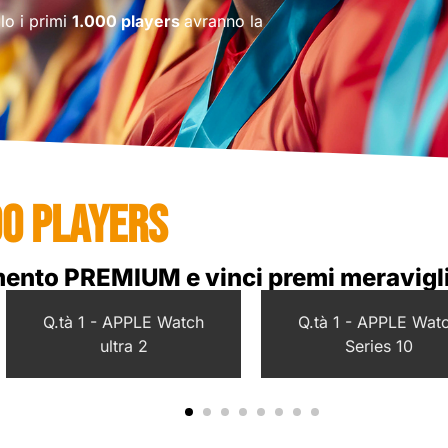
lo i primi
1.000 players
avranno la
00 PLAYERS
ento PREMIUM e vinci premi meravigli
Q.tà 1 - APPLE Watch
Q.tà 1 - APPLE Wat
ultra 2
Series 10