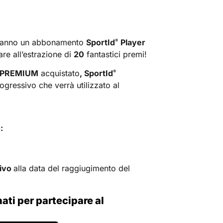
ranno un abbonamento
SportId
Player
®
pare all’estrazione di
20
fantastici premi!
r PREMIUM
acquistato
, SportId
®
gressivo che verrà utilizzato al
:
ivo
alla data del raggiugimento del
ati per partecipare al