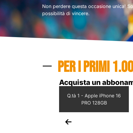
Non perdere questa occasione unica! So
possibilità di vincere.
PER I PRIMI 1.0
Acquista un abbonam
tà 5 - Tshirt SportId
Q.tà 1 - Apple iPhone 16
PRO 128GB