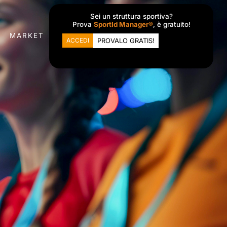
Sei un struttura sportiva?
Prova
SportId Manager®
, è gratuito!
MARKET
ACCEDI
PROVALO GRATIS!