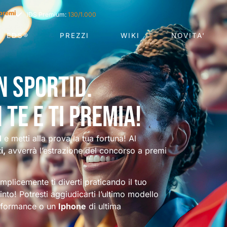
premi
IDS Premium:
130/1.000
EDS®
PREZZI
WIKI
NOVITA'
n SportId.
 te e ti premia!
d
e metti alla prova la tua fortuna! Al
i,
avverrà l’estrazione del concorso a premi
emplicemente ti diverti praticando il tuo
vinto! Potresti aggiudicarti l’ultimo modello
erformance o un
Iphone
di ultima