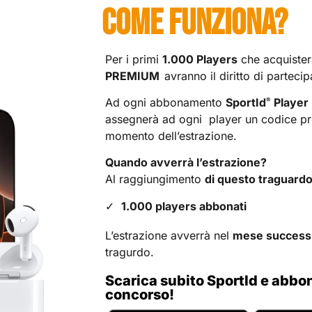
COME FUNZIONA?
Per i primi
1.000 Players
che acquiste
PREMIUM
avranno il diritto di parteci
Ad ogni abbonamento
SportId
Playe
®
assegnerà ad ogni player un codice pro
momento dell’estrazione.
Quando avverrà l’estrazione?
Al raggiungimento
di questo traguardo
1.000 players abbonati
L’estrazione avverrà nel
mese success
tragurdo.
Scarica subito SportId e abbon
concorso!