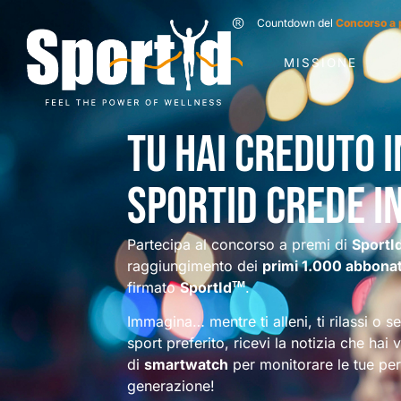
Countdown del
Concorso a 
MISSIONE
Tu hai creduto i
SportId crede in
Partecipa al concorso a premi di
SportI
raggiungimento dei
primi 1.000 abbonat
firmato
SportId
.
TM
Immagina… mentre ti alleni, ti rilassi o s
sport preferito, ricevi la notizia che hai 
di
smartwatch
per monitorare le tue p
generazione!