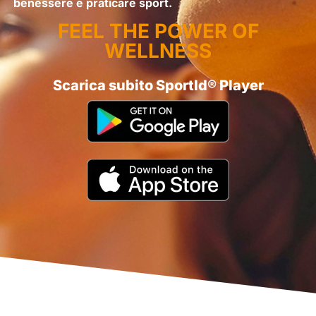
benessere e praticare sport.
FEEL THE POWER OF
WELLNESS
Scarica subito SportId® Player