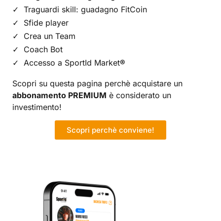
Traguardi skill: guadagno FitCoin
Sfide player
Crea un Team
Coach Bot
Accesso a SportId Market
®
Scopri su questa pagina perchè acquistare un
abbonamento PREMIUM
è considerato un
investimento!
Scopri perchè conviene!