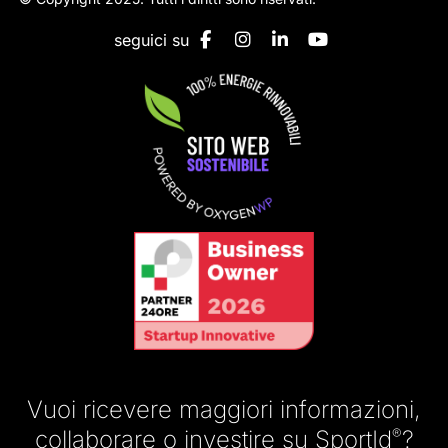
seguici su
Vuoi ricevere maggiori informazioni,
collaborare o investire su SportId
®
?