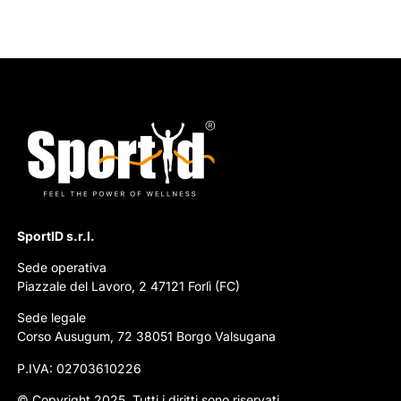
SportID s.r.l.
Sede operativa
Piazzale del Lavoro, 2 47121 Forlì (FC)
Sede legale
Corso Ausugum, 72 38051 Borgo Valsugana
P.IVA: 02703610226
© Copyright 2025. Tutti i diritti sono riservati.