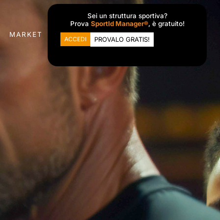
Sei un struttura sportiva?
Prova
SportId Manager®
, è gratuito!
MARKET
ACCEDI
PROVALO GRATIS!