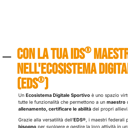
®
CON LA TUA IDS
MAESTR
NELL'ECOSISTEMA DIGITA
®
(EDS
)
Un
Ecosistema Digitale Sportivo
è uno spazio virt
tutte le funzionalità che permettono a un
maestro
allenamento, certificare le abilità
dei propri allievi
Grazie alla versatilità dell’
EDS®
, i maestri federali
bisogno
per svolgere e gestire la loro attività in u