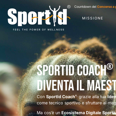
Countdown del
Concorso a 
MISSIONE
®
SportId Coach
diventa il maes
Con
SportId Coach
grazie alla tua
Iden
®,
come tecnico sportivo e sfruttare al megli
Ma cos’è un
Ecosistema Digitale Sporti