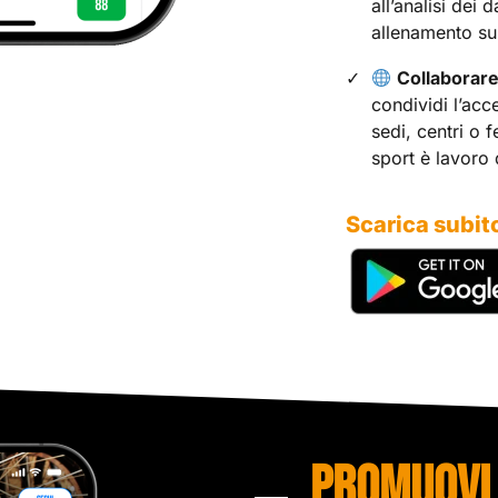
all’analisi dei d
allenamento su 
Collaborare 
condividi l’acc
sedi, centri o f
sport è lavoro 
Scarica subit
PROMUOVI 