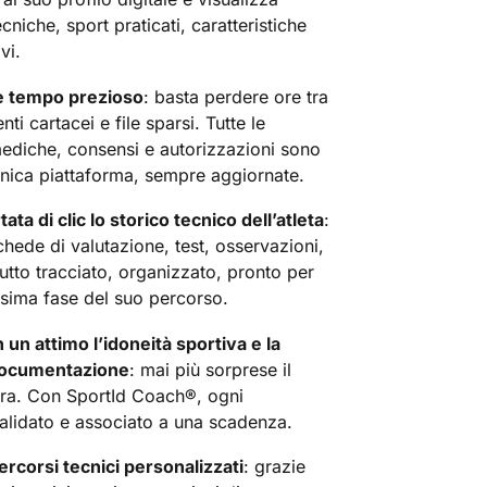
ecniche, sport praticati, caratteristiche
vi.
e tempo prezioso
: basta perdere ore tra
ti cartacei e file sparsi. Tutte le
mediche, consensi e autorizzazioni sono
unica piattaforma, sempre aggiornate.
ata di clic lo storico tecnico dell’atleta
:
hede di valutazione, test, osservazioni,
utto tracciato, organizzato, pronto per
ssima fase del suo percorso.
n un attimo l’idoneità sportiva e la
 documentazione
: mai più sorprese il
ara. Con SportId Coach®, ogni
lidato e associato a una scadenza.
ercorsi tecnici personalizzati
: grazie