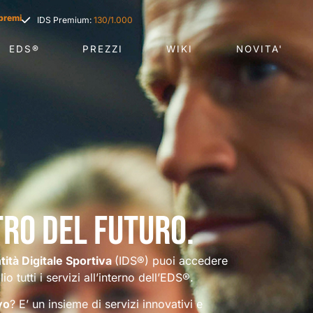
premi
IDS Premium:
130/1.000
EDS®
PREZZI
WIKI
NOVITA'
tro del futuro.
tità Digitale Sportiva
(IDS®) puoi accedere
o tutti i servizi all’interno dell’EDS®.
vo
? E’ un insieme di servizi innovativi e