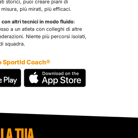
ati storici, puoi creare piani di
misura, più mirati, più efficaci.
con altri tecnici in modo fluido
:
esso a un atleta con colleghi di altre
ederazioni. Niente più percorsi isolati,
di squadra.
o SportId Coach®
LA TUA