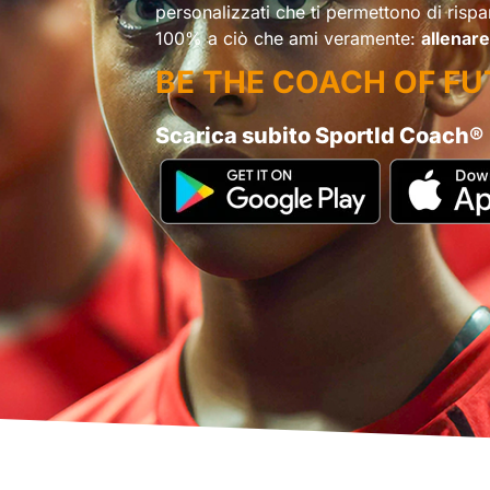
personalizzati che ti permettono di rispa
100% a ciò che ami veramente:
allenare
BE THE COACH OF F
Scarica subito SportId Coach®