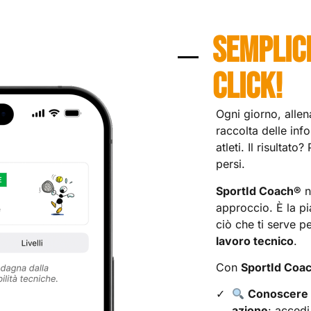
SEMPLIC
CLICK!
Ogni giorno, allen
raccolta delle info
atleti. Il risultato
persi.
SportId Coach®
n
approccio. È la pi
ciò che ti serve p
lavoro tecnico
.
Con
SportId Coa
Conoscere a
azione
: accedi