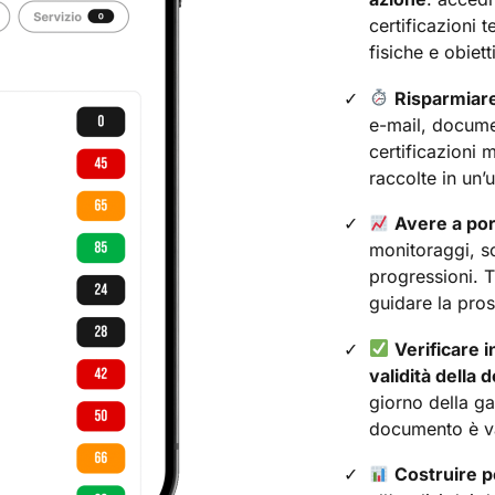
certificazioni t
fisiche e obietti
Risparmiar
e-mail, documen
certificazioni 
raccolte in un’
Avere a port
monitoraggi, sc
progressioni. T
guidare la pro
Verificare i
validità della
giorno della g
documento è va
Costruire p