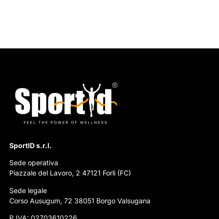
SportID s.r.l.
Sede operativa
Piazzale del Lavoro, 2 47121 Forlì (FC)
Sede legale
Corso Ausugum, 72 38051 Borgo Valsugana
P.IVA: 02703610226