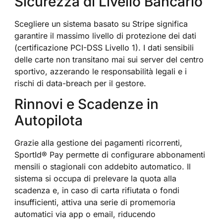
Sicurezza di Livello Bancario
Scegliere un sistema basato su Stripe significa
garantire il massimo livello di protezione dei dati
(certificazione PCI-DSS Livello 1). I dati sensibili
delle carte non transitano mai sui server del centro
sportivo, azzerando le responsabilità legali e i
rischi di data-breach per il gestore.
Rinnovi e Scadenze in
Autopilota
Grazie alla gestione dei pagamenti ricorrenti,
SportId® Pay permette di configurare abbonamenti
mensili o stagionali con addebito automatico. Il
sistema si occupa di prelevare la quota alla
scadenza e, in caso di carta rifiutata o fondi
insufficienti, attiva una serie di promemoria
automatici via app o email, riducendo