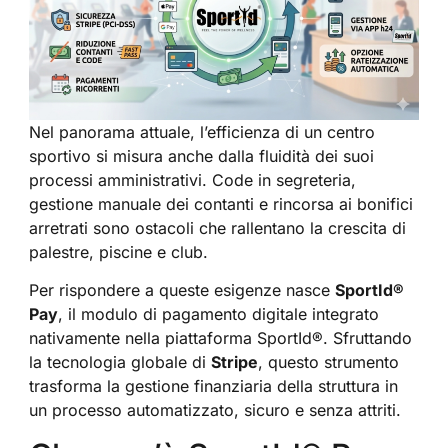
Nel panorama attuale, l’efficienza di un centro
sportivo si misura anche dalla fluidità dei suoi
processi amministrativi. Code in segreteria,
gestione manuale dei contanti e rincorsa ai bonifici
arretrati sono ostacoli che rallentano la crescita di
palestre, piscine e club.
Per rispondere a queste esigenze nasce
SportId®
Pay
, il modulo di pagamento digitale integrato
nativamente nella piattaforma SportId®. Sfruttando
la tecnologia globale di
Stripe
, questo strumento
trasforma la gestione finanziaria della struttura in
un processo automatizzato, sicuro e senza attriti.