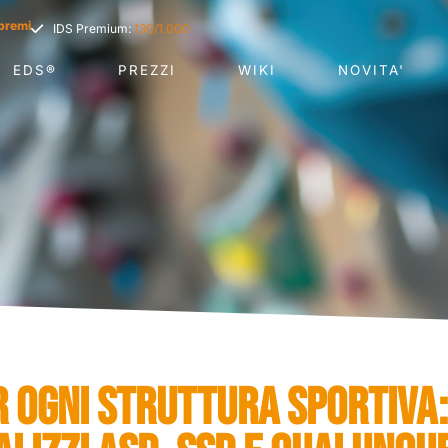
premi
IDS Premium:
130/1.000
EDS®
PREZZI
WIKI
NOVITA'
R OGNI STRUTTURA SPORTIVA