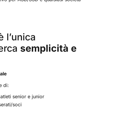
è l’unica
cerca
semplicità e
.
nale
 di:
atleti senior e junior
serati/soci