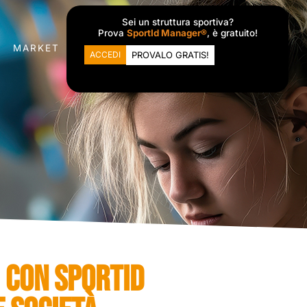
Sei un struttura sportiva?
Prova
SportId Manager®
, è gratuito!
MARKET
ACCEDI
PROVALO GRATIS!
: CON SPORTID