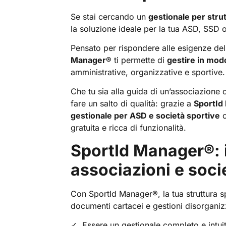
Se stai cercando un
gestionale per stru
la soluzione ideale per la tua ASD, SSD o
Pensato per rispondere alle esigenze dell
Manager
®
ti permette di
gestire in mo
amministrative, organizzative e sportive.
Che tu sia alla guida di un’associazione 
fare un salto di qualità: grazie a
SportId
gestionale per ASD e società sportive
c
gratuita e ricca di funzionalità.
SportId Manager
®
:
associazioni e soci
Con SportId Manager®, la tua struttura sp
documenti cartacei e gestioni disorganizz
Essere un gestionale completo e intui