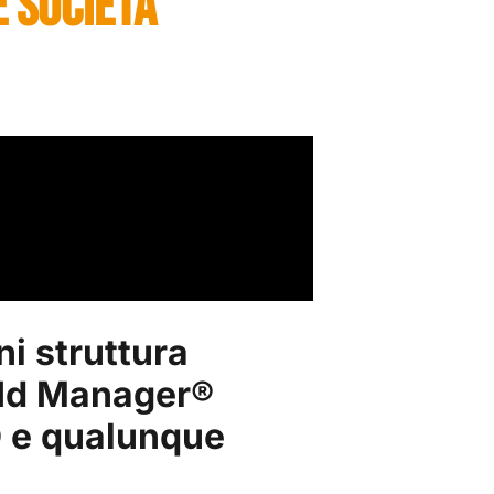
 SOCIETÀ
ni struttura
tId Manager
®
D e qualunque