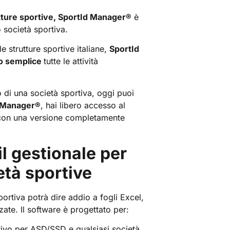
tture sportive, SportId Manager
®
è
 società sportiva.
e strutture sportive italiane,
SportId
do semplice
tutte le attività
o di una società sportiva, oggi puoi
 Manager
®
, hai libero accesso al
on una versione completamente
 il gestionale per
età sportive
ortiva potrà dire addio a fogli Excel,
ate. Il software è progettato per:
tivo per ASD/SSD e qualsiasi società