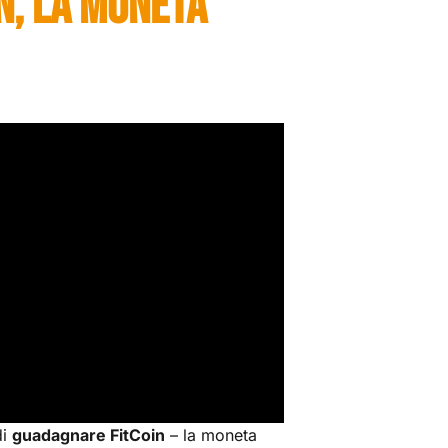
N, LA MONETA
di
guadagnare FitCoin
– la moneta