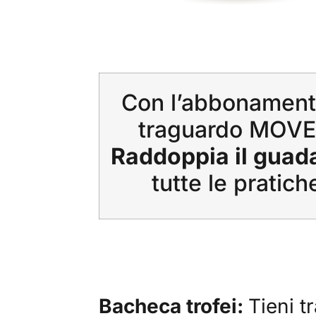
Con l’abbonamen
traguardo MOVE
Raddoppia il guad
tutte le pratich
Bacheca trofei:
Tieni t