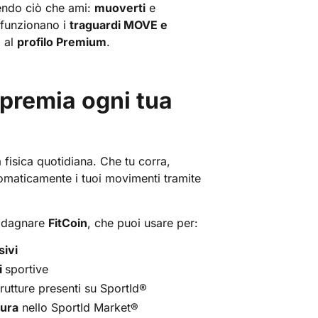
cendo ciò che ami:
muoverti
e
 funzionano i
traguardi MOVE e
 al
profilo Premium
.
premia ogni tua
 fisica quotidiana. Che tu corra,
tomaticamente i tuoi movimenti tramite
uadagnare
FitCoin
, che puoi usare per:
sivi
i
sportive
rutture presenti su SportId®
tura
nello SportId Market®