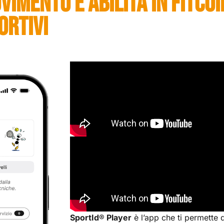
MENTO E ABILITÀ IN FITCOI
ORTIVI
SportId
®
Player
è l’app che ti permette 