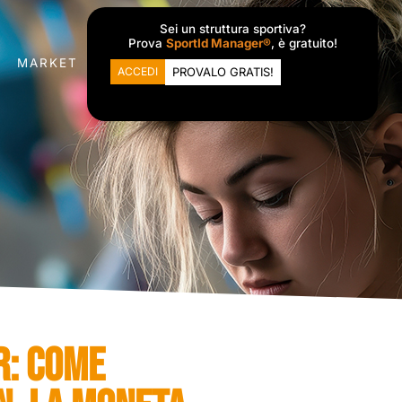
Sei un struttura sportiva?
Prova
SportId Manager®
, è gratuito!
MARKET
ACCEDI
PROVALO GRATIS!
R: COME