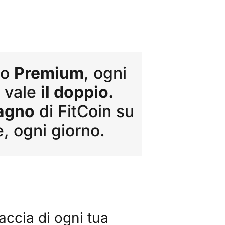
to
Premium
, ogni
 vale
il doppio.
agno
di FitCoin su
e, ogni giorno.
raccia di ogni tua