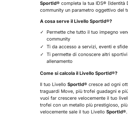
SportId
®
completa la tua IDS
®
(Identità 
community un parametro oggettivo del 
A cosa serve il Livello SportId
®
?
Permette che tutto il tuo impegno ve
community
Ti da accesso a servizi, eventi e sfide
Ti permette di conoscere altri sportivi
allenamento
Come si calcola il Livello SportId
®
?
Il tuo Livello
SportId
®
cresce ad ogni ott
traguardi Move, più trofei guadagni e più
vuoi far crescere velocemente il tuo livel
trofei con un metallo più prestigioso, più 
velocemente sale il tuo Livello
SportId
®
.