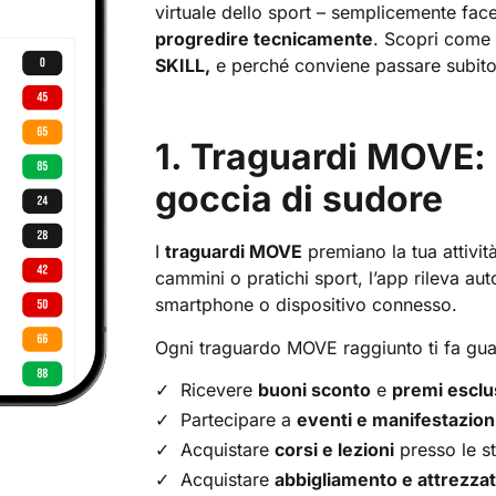
virtuale dello sport – semplicemente fa
progredire tecnicamente
. Scopri come
SKILL,
e perché conviene passare subito
1. Traguardi MOVE: 
goccia di sudore
I
traguardi MOVE
premiano la tua attività
cammini o pratichi sport, l’app rileva au
smartphone o dispositivo connesso.
Ogni traguardo MOVE raggiunto ti fa g
Ricevere
buoni sconto
e
premi esclu
Partecipare a
eventi e manifestazion
Acquistare
corsi e lezioni
presso le st
Acquistare
abbigliamento e attrezza