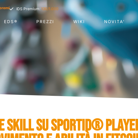
premi
IDS Premium:
130/1.000
EDS®
PREZZI
WIKI
NOVITA'
E SKILL SU SPORTID® PLAYE