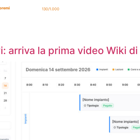
premi
IDS Premium:
130/1.000
EDS®
PREZZI
WIKI
NOVITA'
i: arriva la prima video Wiki 