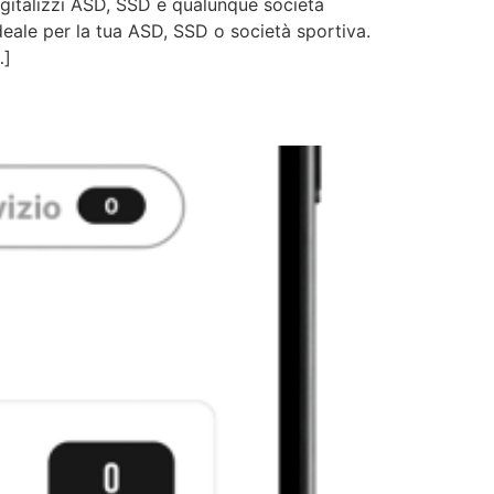
igitalizzi ASD, SSD e qualunque società
deale per la tua ASD, SSD o società sportiva.
…]