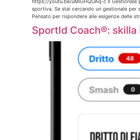
https://youtu.be/uMiGHQOAq-c Il Gestionale p
sportiva. Se stai cercando un gestionale per 
Pensato per rispondere alle esigenze delle str
SportId Coach®: skilla i 