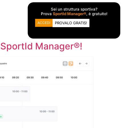
Sei un struttura sportiva?
Prova
SportId Manager®
, è gratuito!
MARKET
ACCEDI
PROVALO GRATIS!
di SportId Manager®!